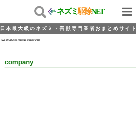
ネズミ
駆除
NET
日本最大級のネズミ・害獣専門業者おまとめサイト
[wp-structuring-markup-breadcrumb]
company