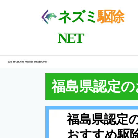
ネズミ
駆除
NET
[wp-structuring-markup-breadcrumb]
福島県認定の
福島県認定
おすすめ駆