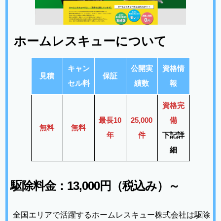
ホームレスキューについて
キャン
公開実
資格情
見積
保証
セル料
績数
報
資格完
最長10
25,000
備
無料
無料
年
件
下記詳
細
駆除料金：13,000円（税込み）～
全国エリアで活躍するホームレスキュー株式会社は駆除