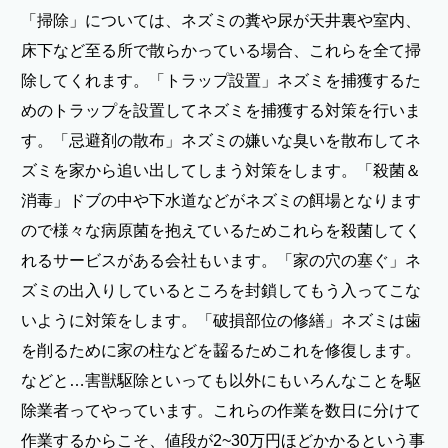
「掃除」については、ネズミの糞や尿が天井裏や室内、
床下など至る所で散らかっている場合、これらを全て掃
除してくれます。「トラップ設置」ネズミを捕獲するた
めのトラップを設置してネズミを捕獲する対策を行いま
す。「忌避剤の散布」ネズミの嫌いな臭いを散布してネ
ズミを家から追い出してしまう対策をします。「殺菌＆
消毒」ドブの中や下水道などがネズミの餌場となります
ので様々な病原菌を抱えているためこれらを殺菌してく
れるサービスがある会社もいます。「家の穴の塞ぐ」ネ
ズミの出入りしているところを封鎖してもう入ってこな
いように対策をします。「破損部位の修繕」ネズミは歯
を削るために家の柱などを齧るためこれを修復します。
などと…害獣駆除といっても以外にもいろんなことを駆
除業者ってやっています。これらの作業を数日に分けて
作業するからこそ、値段が2~30万円ほどかかるという事