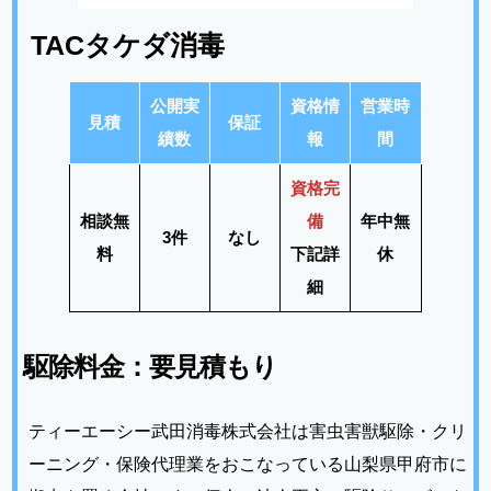
TACタケダ消毒
公開実
資格情
営業時
見積
保証
績数
報
間
資格完
相談無
備
年中無
3件
なし
料
下記詳
休
細
駆除料金：
要見積もり
ティーエーシー武田消毒株式会社は害虫害獣駆除・クリ
ーニング・保険代理業をおこなっている山梨県甲府市に