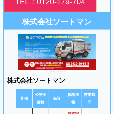
TEL：0120-179-704
株式会社ソートマン
株式会社ソートマン
公開実
資格情
営業時
見積
保証
績数
報
間
資格完