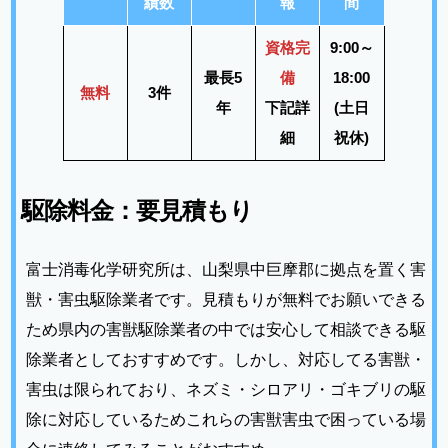
績数
報
間
資格完
9:00～
最長5
備
18:00
無料
3件
年
下記詳
(土日
細
祝休)
駆除料金：
要見積もり
富士消毒化学研究所は、山梨県中巨摩郡に拠点を置く害
獣・害虫駆除業者です。見積もりが無料でお願いできる
ため県内の害獣駆除業者の中では安心して相談できる駆
除業者としておすすめです。しかし、対応してる害獣・
害虫は限られており、ネズミ・シロアリ・ゴキブリの駆
除に対応しているためこれらの害獣害虫で困っている場