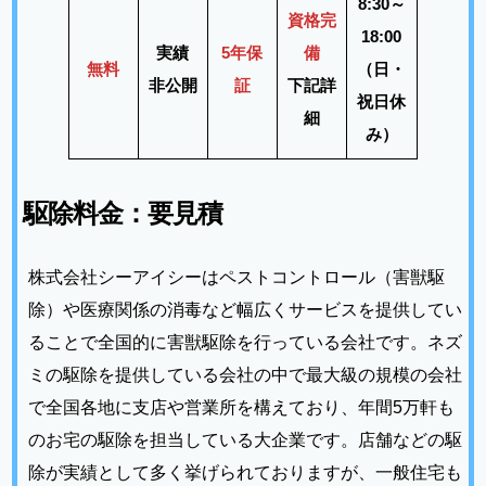
8:30～
資格完
18:00
実績
5年保
備
無料
（日・
非公開
証
下記詳
祝日休
細
み）
駆除料金：要見積
株式会社シーアイシーはペストコントロール（害獣駆
除）や医療関係の消毒など幅広くサービスを提供してい
ることで全国的に害獣駆除を行っている会社です。ネズ
ミの駆除を提供している会社の中で最大級の規模の会社
で全国各地に支店や営業所を構えており、年間5万軒も
のお宅の駆除を担当している大企業です。店舗などの駆
除が実績として多く挙げられておりますが、一般住宅も