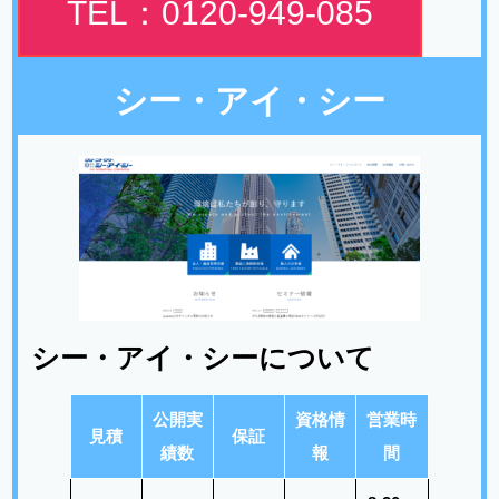
TEL：0120-949-085
シー・アイ・シー
シー・アイ・シーについて
公開実
資格情
営業時
見積
保証
績数
報
間