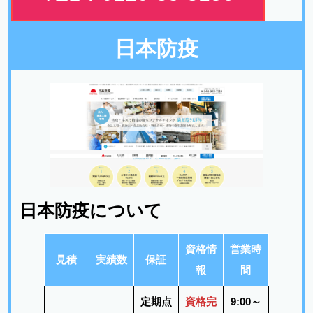
日本防疫
日本防疫について
資格情
営業時
見積
実績数
保証
報
間
定期点
資格完
9:00～