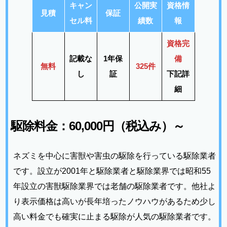
キャン
公開実
資格情
見積
保証
セル料
績数
報
資格完
記載な
1年保
備
無料
325件
し
証
下記詳
細
駆除料金：60,000円（税込み）～
ネズミを中心に害獣や害虫の駆除を行っている駆除業者
です。設立が2001年と駆除業者と駆除業界では昭和55
年設立の害獣駆除業界では老舗の駆除業者です。他社よ
り表示価格は高いが長年培ったノウハウがあるため少し
高い料金でも確実に止まる駆除が人気の駆除業者です。