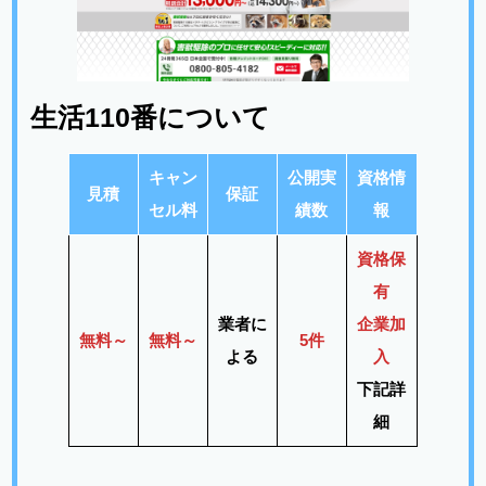
生活110番について
キャン
公開実
資格情
見積
保証
セル料
績数
報
資格保
有
業者に
企業加
無料
～
無料
～
5件
よる
入
下記詳
細